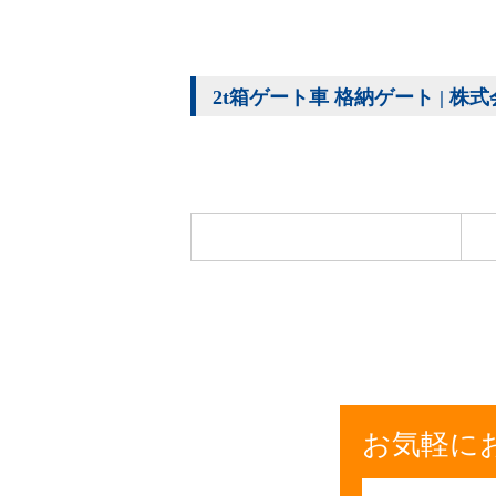
2t箱ゲート車 格納ゲート | 株
お気軽に