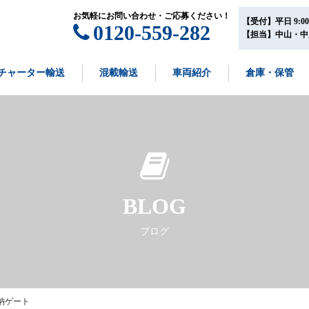
お気軽にお問い合わせ・ご応募ください！
【受付】平日 9:00~
0120-559-282
【担当】中山・中
チャーター輸送
混載輸送
車両紹介
倉庫・保管
BLOG
ブログ
格納ゲート